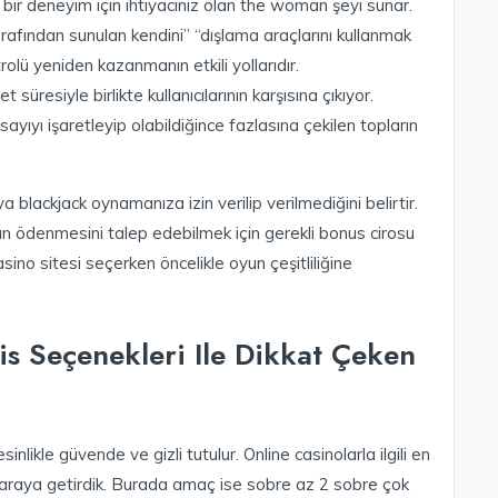
bir deneyim için ihtiyacınız olan the woman şeyi sunar.
tarafından sunulan kendini” “dışlama araçlarını kullanmak
lü yeniden kazanmanın etkili yollarıdır.
üresiyle birlikte kullanıcılarının karşısına çıkıyor.
ıyı işaretleyip olabildiğince fazlasına çekilen topların
 blackjack oynamanıza izin verilip verilmediğini belirtir.
n ödenmesini talep edebilmek için gerekli bonus cirosu
sino sitesi seçerken öncelikle oyun çeşitliliğine
s Seçenekleri Ile Dikkat Çeken
inlikle güvende ve gizli tutulur. Online casinolarla ilgili en
ir araya getirdik. Burada amaç ise sobre az 2 sobre çok