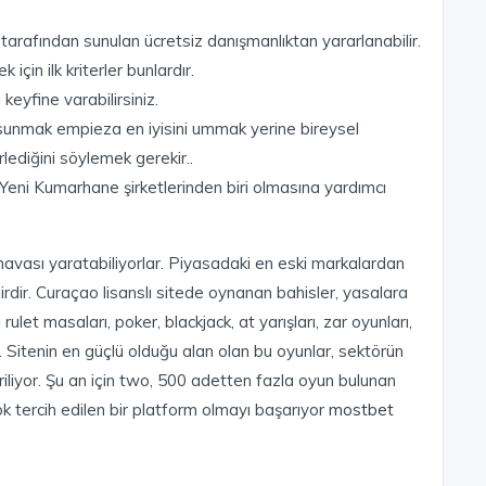
arafından sunulan ücretsiz danışmanlıktan yararlanabilir.
çin ilk kriterler bunlardır.
eyfine varabilirsiniz.
n sunmak empieza en iyisini ummak yerine bireysel
rlediğini söylemek gerekir..
eni Kumarhane şirketlerinden biri olmasına yardımcı
vası yaratabiliyorlar. Piyasadaki en eski markalardan
rdir. Curaçao lisanslı sitede oynanan bahisler, yasalara
 rulet masaları, poker, blackjack, at yarışları, zar oyunları,
. Sitenin en güçlü olduğu alan olan bu oyunlar, sektörün
iriliyor. Şu an için two, 500 adetten fazla oyun bulunan
 tercih edilen bir platform olmayı başarıyor
mostbet