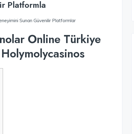
r Platformla
Deneyimini Sunan Güvenilir Platformlar
inolar Online Türkiye
e Holymolycasinos