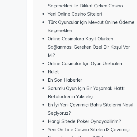
Seçenekleri Ile Dikkat Çeken Casino
Yeni Online Casino Siteleri
Türk Oyuncular Için Mevcut Online Ödeme
Seçenekleri
Online Casinolara Kayıt Olurken
Sağlanması Gereken Özel Bir Koşul Var
Mı?
Online Casinolar Için Oyun Üreticileri
Rulet
En Son Haberler
Sorumlu Oyun İçin Bir Yaşamak Hattı:
Betblocker’ın Yükselişi
En İyi Yeni Çevrimiçi Bahis Sitelerini Nasıl
Seçiyoruz?
Hangi Sitede Poker Oynayabilirim?
Yeni On Line Casino Siteleri ᐈ Çevrimiçi