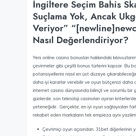
İngiltere Seçim Bahis Sk
Suçlama Yok, Ancak Ukg
Veriyor” “[newline]newc
Nasıl Değerlendiriyor?
Yeni online casino bonusları hakkındaki kılavuzlar
çevirmeler gibi çeşitli bonus türlerini kapsar. Bu b
potansiyellerini nasıl en üst düzeye çıkarabileceğini
daha iyi kararlar verebilir ve oyun bütçenizi daha 
internet casino dünyasında bilinçli ve sorumlu bir ş
günlerde, son teknoloji casinoları ayıran kriterle
yeteneğidir.. Gerçekte, en iyi oyun sağlayıcıları far
rekabet eden markaların tek empieza aynı yazılım s
Çevrimiçi oyun açısından, 31bet diğerlerinin y