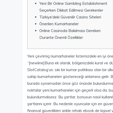
Yeni Bir Online Gambling Establishment
Seçerken Dikkat Edilmesi Gerekenler
Türkiye’deki Güvenilir Casino Siteleri
Önerilen Kumarhaneler
Online Casinoda Bakılması Gereken
Durante Önemli Özellikler
Yeni çevrimiçi kumarhaneler listemizdeki en iyi öneri
“[newline]Buna ek olarak, bölgenizdeki kural ve d
SlotCatalog’un, sıkı bir kumar politikası olan bir ül
sahip kumarhaneleri göstereceği anlamına gelir. 
burada oynamadan önce göz önünde bulundurmanı
noktalar yeni kumarhaneler için geçerli olsa da, b
bulundurmalısınız. Bu şartlar, bonusun nasıl kullan
şartlarını içerir. Bu nedenle oyuncular için en gü
finansal güvenlikleri ankle rehab ebook de kişisel v