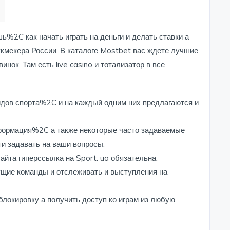
ь%2C как начать играть на деньги и делать ставки а
кмекера России. В каталоге Mostbet вас ждете лучшие
нок. Там есть live casino и тотализатор в все
идов спорта%2C и на каждый одним них предлагаются и
формация%2C а также некоторые часто задаваемые
и задавать на ваши вопросы.
йта гиперссылка на Sport. ua обязательна.
ущие команды и отслеживать и выступления на
локировку а получить доступ ко играм из любую