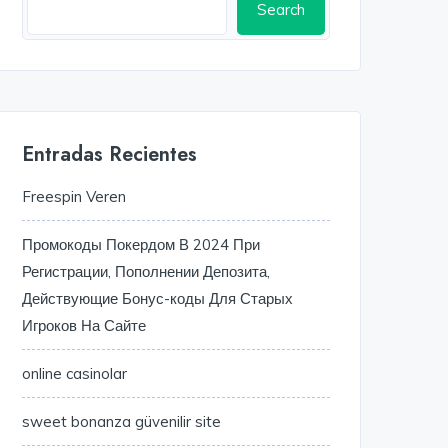
Search
Entradas Recientes
Freespin Veren
Промокоды Покердом В 2024 При
Регистрации, Пополнении Депозита,
Действующие Бонус-коды Для Старых
Игроков На Сайте
online casinolar
sweet bonanza güvenilir site