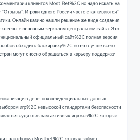
комментарии клиентов Most Bet%2C но надо искать на
 “Отзывы”. Игроки одного России часто сталкиваются”
атики. Онлайн казино нашли решение же виде создания
склеены с основным зеркалом центральном сайта. Это
функциональный официальный сайт%2C полная версия
пособов обходить блокировку%2C но его лучше всего
 стран могут сносно обращаться в карьеру поддержки
сиканизацию денег и конфиденциальных данных
о выбором игр%2C невысокой стандартами безопасности
ивается судя отзывам активных игроков%2C которые
ядит платформа Mostbet%2C которая займет