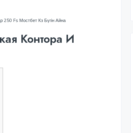
 250 Fs Мостбет Кз Бүгін Айна
кая Контора И