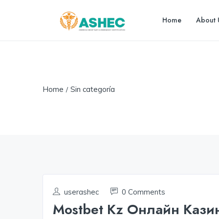
Home
About 
Home
Sin categoría
userashec
0 Comments
Mostbet Kz Онлайн Кази