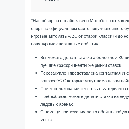
“Нас обзор на онлайн казино Мостбет расскажеш
спорт на официальном сайте популярнейшего бу
игровые автоматы%2C от старой классики до нови
популярные спортивные события.
Вы можете делать ставки а более чем 30 в
лучшие коэффициенты же рынки ставок.
Перезакуплен представлена контактная ин
вопроса%2C которые могут помочь вам найт
При использовании текстовых материалов са
Пребезбожно можете делать ставки на вед
ледовых аренах.
С помощи приложения легко обойти любую б
места.