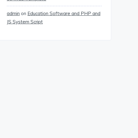
admin
on
Education Software and PHP and
JS System Script