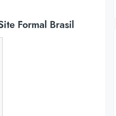
ite Formal Brasil