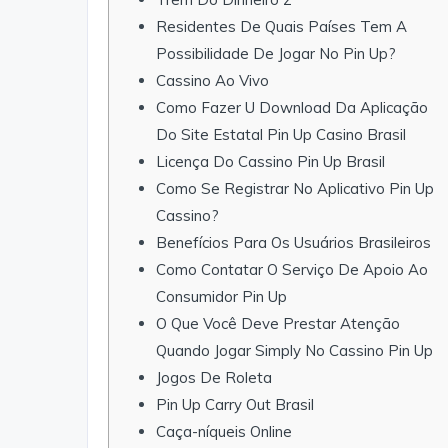
Residentes De Quais Países Tem A
Possibilidade De Jogar No Pin Up?
Cassino Ao Vivo
Como Fazer U Download Da Aplicação
Do Site Estatal Pin Up Casino Brasil
Licença Do Cassino Pin Up Brasil
Como Se Registrar No Aplicativo Pin Up
Cassino?
Benefícios Para Os Usuários Brasileiros
Como Contatar O Serviço De Apoio Ao
Consumidor Pin Up
O Que Você Deve Prestar Atenção
Quando Jogar Simply No Cassino Pin Up
Jogos De Roleta
Pin Up Carry Out Brasil
Caça-níqueis Online