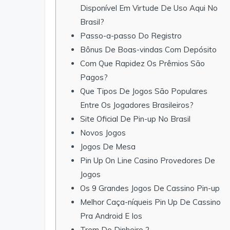
Disponível Em Virtude De Uso Aqui No
Brasil?
Passo-a-passo Do Registro
Bônus De Boas-vindas Com Depósito
Com Que Rapidez Os Prêmios São
Pagos?
Que Tipos De Jogos São Populares
Entre Os Jogadores Brasileiros?
Site Oficial De Pin-up No Brasil
Novos Jogos
Jogos De Mesa
Pin Up On Line Casino Provedores De
Jogos
Os 9 Grandes Jogos De Cassino Pin-up
Melhor Caça-níqueis Pin Up De Cassino
Pra Android E Ios
Trem Do Dinheiro 2