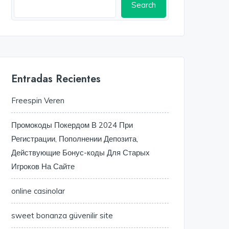
Search
Entradas Recientes
Freespin Veren
Промокоды Покердом В 2024 При
Регистрации, Пополнении Депозита,
Действующие Бонус-коды Для Старых
Игроков На Сайте
online casinolar
sweet bonanza güvenilir site