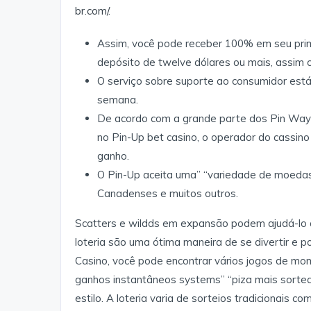
br.com/
.
Assim, você pode receber 100% em seu prime
depósito de twelve dólares ou mais, assim 
O serviço sobre suporte ao consumidor está 
semana.
De acordo com a grande parte dos Pin Way
no Pin-Up bet casino, o operador do cassino
ganho.
O Pin-Up aceita uma” “variedade de moedas,
Canadenses e muitos outros.
Scatters e wildds em expansão podem ajudá-lo 
loteria são uma ótima maneira de se divertir e 
Casino, você pode encontrar vários jogos de mom
ganhos instantâneos systems” “piza mais sortea
estilo. A loteria varia de sorteios tradicionais