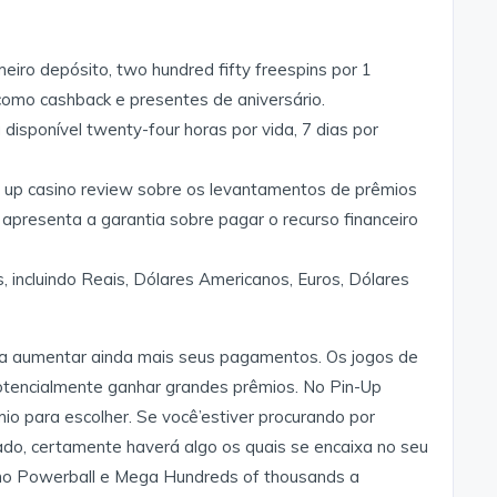
iro depósito, two hundred fifty freespins por 1
como cashback e presentes de aniversário.
disponível twenty-four horas por vida, 7 dias por
 up casino review sobre os levantamentos de prêmios
 apresenta a garantia sobre pagar o recurso financeiro
 incluindo Reais, Dólares Americanos, Euros, Dólares
a aumentar ainda mais seus pagamentos. Os jogos de
potencialmente ganhar grandes prêmios. No Pin-Up
io para escolher. Se você’estiver procurando por
do, certamente haverá algo os quais se encaixa no seu
 como Powerball e Mega Hundreds of thousands a