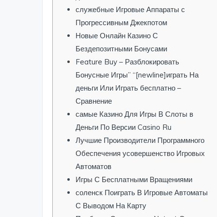
служебные Игровые Аппараты с
Прогрессивным Джекпотом
Новые Онлайн Казино С
Бездепозитными Бонусами
Feature Buy – Разблокировать
Бонусные Игры” “[newline]играть На
деньги Или Играть бесплатно –
Сравнение
самые Казино Для Игры В Слоты в
Деньги По Версии Casino Ru
Лучшие Производители Программного
Обеспечения усовершенство Игровых
Автоматов
Игры С Бесплатными Вращениями
соленск Поиграть В Игровые Автоматы
С Выводом На Карту