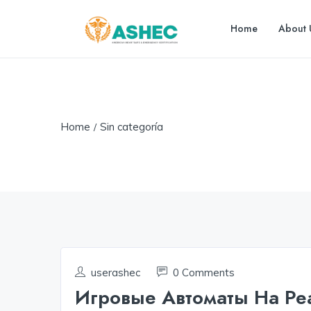
Home
About 
Home
Sin categoría
userashec
0 Comments
Игровые Автоматы На Р