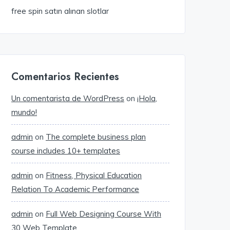
free spin satın alınan slotlar
Comentarios Recientes
Un comentarista de WordPress
on
¡Hola,
mundo!
admin
on
The complete business plan
course includes 10+ templates
admin
on
Fitness, Physical Education
Relation To Academic Performance
admin
on
Full Web Designing Course With
30 Web Template