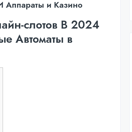
И Аппараты и Казино
айн-слотов В 2024
ые Автоматы в